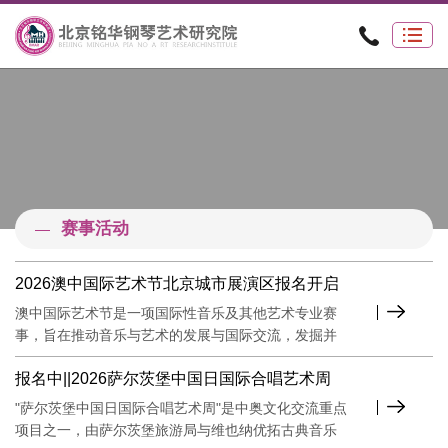
热
线
电
话
赛事活动
2026澳中国际艺术节北京城市展演区报名开启
澳中国际艺术节是一项国际性音乐及其他艺术专业赛
事，旨在推动音乐与艺术的发展与国际交流，发掘并
培养优秀音乐与其他艺术人才，为全球音乐与艺术生
报名中||2026萨尔茨堡中国日国际合唱艺术周
态注入创新活力与多元魅力。赛事面向全球开放，特
别欢迎来自澳大利亚、中国及世界各地的音乐专业人
"萨尔茨堡中国日国际合唱艺术周"是中奥文化交流重点
士与爱好者参与。秉持公开、公平、公正的原则，设
项目之一，由萨尔茨堡旅游局与维也纳优拓古典音乐
立多类别、多组别的专业竞赛项目。