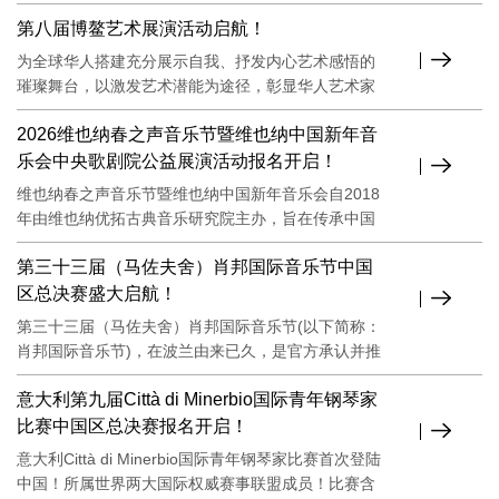
研究院共同主办，中国合唱协会指导，聚焦"世界舞台•
第八届博鳌艺术展演活动启航！
中国声音"的时代主题，致力于推动中国优秀合唱团队
走向欧洲主流艺术舞台。 萨尔茨堡不仅是奥地利最具
为全球华人搭建充分展示自我、抒发内心艺术感悟的
艺术气质的城市，更是举世公认的世界音乐之都。作
璀璨舞台，以激发艺术潜能为途径，彰显华人艺术家
为莫扎特的故乡和萨尔茨堡音乐节的举办地，这座城
与爱好者的卓越才华，拓宽其艺术视野，我们特此举
市长期引领着古典音乐的发展潮流。
2026维也纳春之声音乐节暨维也纳中国新年音
办此次艺术盛典。当艺术的璀璨星光与博鳌的全球视
野交相辉映，一场跨越国界、融合多元的华人艺术盛
乐会中央歌剧院公益展演活动报名开启！
宴就此启幕。
维也纳春之声音乐节暨维也纳中国新年音乐会自2018
年由维也纳优拓古典音乐研究院主办，旨在传承中国
传统文化，推动全社会音乐艺术发展，并促进国际民
第三十三届（马佐夫舍）肖邦国际音乐节中国
间交流，逐步扩大中国音乐的国际影响力。通过这一
平台，更多人能够通过中国音乐了解中国文化，推动
区总决赛盛大启航！
国际间人文艺术交流。2026年2月，维也纳春之声音
第三十三届（马佐夫舍）肖邦国际音乐节(以下简称：
乐节暨维也纳中国新年音乐会将在维也纳金色大厅如
肖邦国际音乐节)，在波兰由来已久，是官方承认并推
期举行。
广的本土音乐节之一，是由波兰文化与艺术遗产部、
意大利第九届Città di Minerbio国际青年钢琴家
波兰国家艺术教育中心、弗雷德里克·肖邦国立音乐学
校、索哈契夫市政府、华沙意大利文化中心联合主
比赛中国区总决赛报名开启！
办，承办单位为北京铭华钢琴艺术研究院。中国区总
意大利Città di Minerbio国际青年钢琴家比赛首次登陆
决赛将于2025年8月22日-23日在北京音乐产业园举
中国！所属世界两大国际权威赛事联盟成员！比赛含
行，届时将举办评委音乐会、室内乐音乐会、大师公